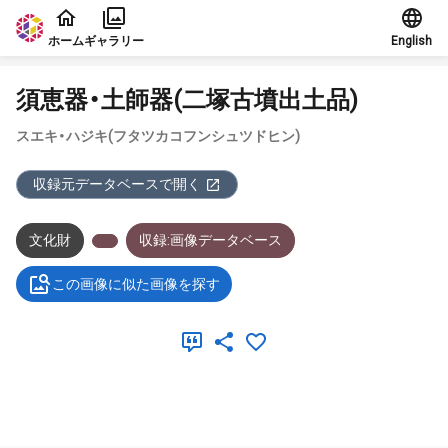
本文に飛ぶ
ホーム
ギャラリー
English
須恵器・土師器(二塚古墳出土品)
スエキ・ハジキ(フタツカコフンシュツドヒン)
収録元データベースで開く
文化財
収録:画像データベース
この画像に似た画像を探す
メタデータ