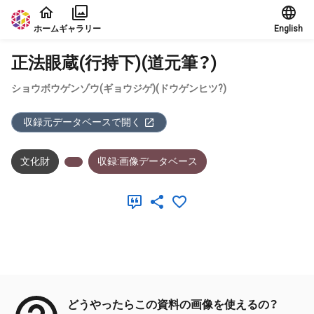
本文に飛ぶ
ホーム
ギャラリー
English
正法眼蔵(行持下)(道元筆？)
ショウボウゲンゾウ(ギョウジゲ)(ドウゲンヒツ?)
収録元データベースで開く
文化財
収録:画像データベース
メタデータ
どうやったらこの資料の画像を使えるの？