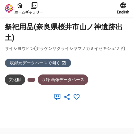
本文に飛ぶ
ホーム
ギャラリー
English
祭祀用品(奈良県桜井市山ノ神遺跡出
土)
サイシヨウヒン(ナラケンサクライシヤマノカミイセキシュツド)
収録元データベースで開く
文化財
収録:画像データベース
メタデータ