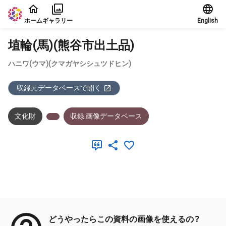
本文に飛ぶ
ホーム
ギャラリー
English
埴輪(馬)(熊谷市出土品)
ハニワ(ウマ)(クマガヤシシュツドヒン)
収録元データベースで開く
文化財
収録:画像データベース
メタデータ
どうやったらこの資料の画像を使えるの？