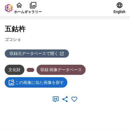
本文に飛ぶ
ホーム
ギャラリー
English
五鈷杵
ゴコショ
収録元データベースで開く
文化財
収録:画像データベース
この画像に似た画像を探す
メタデータ