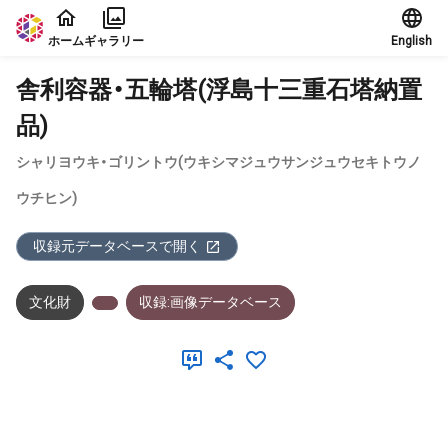
本文に飛ぶ
ホーム
ギャラリー
English
舎利容器・五輪塔(浮島十三重石塔納置
品)
シャリヨウキ・ゴリントウ(ウキシマジュウサンジュウセキトウノ
ウチヒン)
収録元データベースで開く
文化財
収録:画像データベース