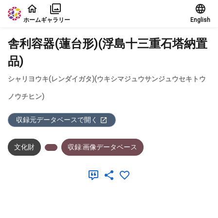
本文に飛ぶ
ホーム
ギャラリー
English
舎利容器(蓮台形)(浮島十三重石塔納置
品)
シャリヨウキ(レンダイガタ)(ウキシマジュウサンジュウセキトウ
ノウチヒン)
収録元データベースで開く
文化財
収録:画像データベース