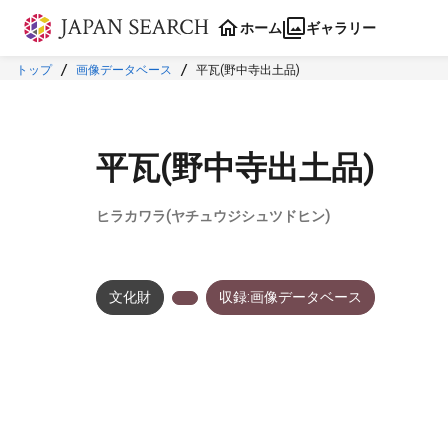
本文に飛ぶ
ホーム
ギャラリー
トップ
画像データベース
平瓦(野中寺出土品)
平瓦(野中寺出土品)
ヒラカワラ(ヤチュウジシュツドヒン)
文化財
収録:画像データベース