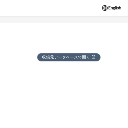
English
収録元データベースで開く