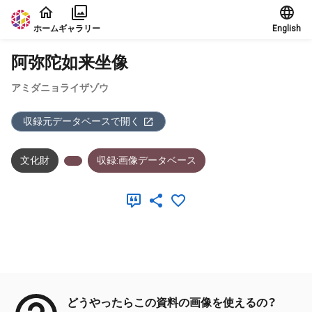
本文に飛ぶ
ホーム
ギャラリー
English
阿弥陀如来坐像
アミダニョライザゾウ
収録元データベースで開く
文化財
収録:画像データベース
メタデータ
どうやったらこの資料の画像を使えるの？