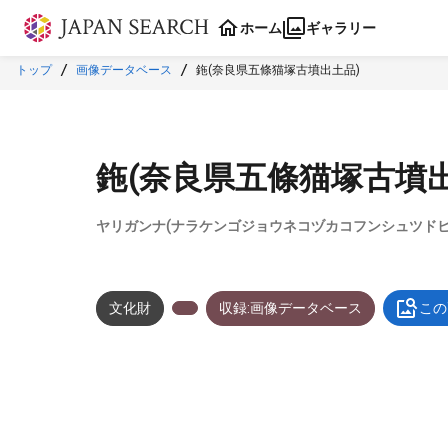
本文に飛ぶ
ホーム
ギャラリー
トップ
画像データベース
鉇(奈良県五條猫塚古墳出土品)
鉇(奈良県五條猫塚古墳出
ヤリガンナ(ナラケンゴジョウネコヅカコフンシュツドヒ
文化財
収録:画像データベース
この