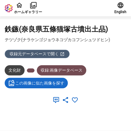
本文に飛ぶ
ホーム
ギャラリー
English
鉄鏃(奈良県五條猫塚古墳出土品)
テツゾク(ナラケンゴジョウネコヅカコフンシュツドヒン)
収録元データベースで開く
文化財
収録:画像データベース
この画像に似た画像を探す
メタデータ