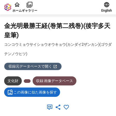
本文に飛ぶ
ホーム
ギャラリー
English
金光明最勝王経(巻第二残巻)(後宇多天
皇筆)
コンコウミョウサイショウオウキョウ(カンダイ2ザンカン)(ゴウダ
テンノウヒツ)
収録元データベースで開く
文化財
収録:画像データベース
この画像に似た画像を探す