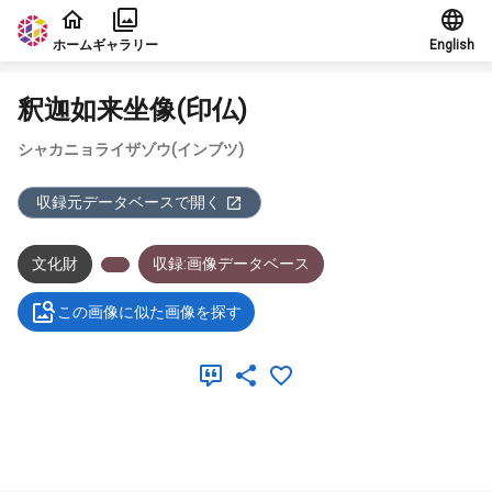
本文に飛ぶ
ホーム
ギャラリー
English
釈迦如来坐像(印仏)
シャカニョライザゾウ(インブツ)
収録元データベースで開く
文化財
収録:画像データベース
この画像に似た画像を探す
メタデータ