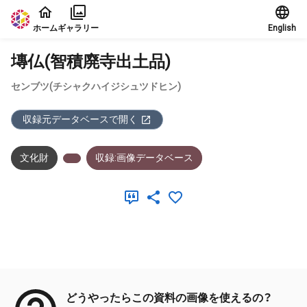
本文に飛ぶ
ホーム
ギャラリー
English
塼仏(智積廃寺出土品)
センブツ(チシャクハイジシュツドヒン)
収録元データベースで開く
文化財
収録:画像データベース
メタデータ
どうやったらこの資料の画像を使えるの？