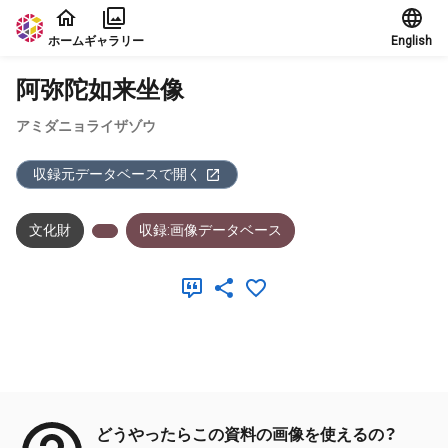
本文に飛ぶ
ホーム
ギャラリー
English
阿弥陀如来坐像
アミダニョライザゾウ
収録元データベースで開く
文化財
収録:画像データベース
メタデータ
どうやったらこの資料の画像を使えるの？