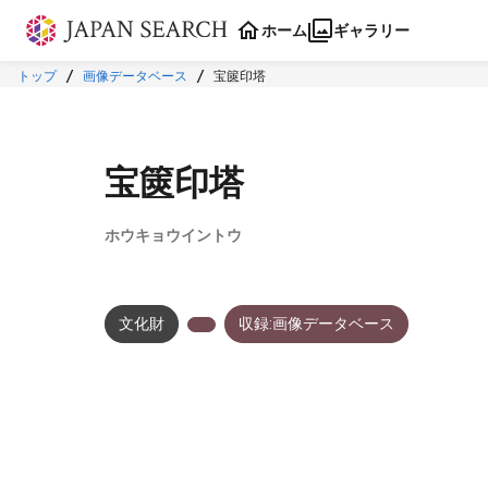
本文に飛ぶ
ホーム
ギャラリー
トップ
画像データベース
宝篋印塔
宝篋印塔
ホウキョウイントウ
文化財
収録:画像データベース