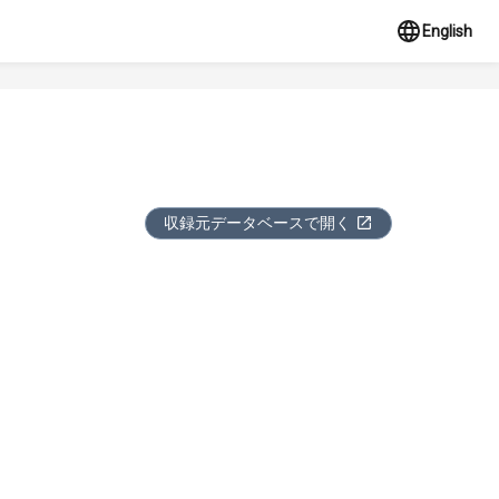
English
収録元データベースで開く