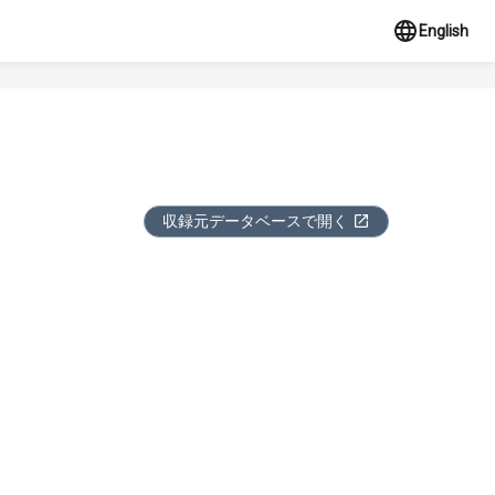
English
収録元データベースで開く