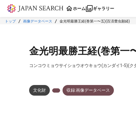
本文に飛ぶ
ホーム
ギャラリー
トップ
画像データベース
金光明最勝王経(巻第一〜五)(百済豊虫願経)
金光明最勝王経(巻第一〜
コンコウミョウサイショウオウキョウ(カンダイ1-5)(
文化財
収録:画像データベース