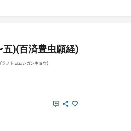
五)(百済豊虫願経)
クダラノトヨムシガンキョウ)