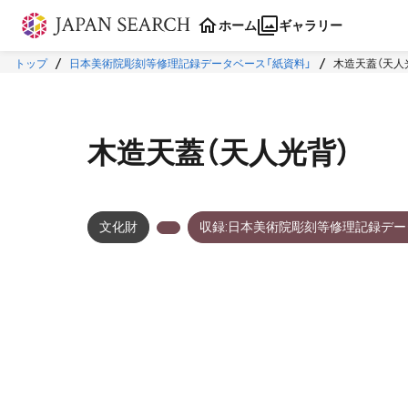
本文に飛ぶ
ホーム
ギャラリー
トップ
日本美術院彫刻等修理記録データベース「紙資料」
木造天蓋（天人
木造天蓋（天人光背）
文化財
収録:日本美術院彫刻等修理記録デー
メタデータ