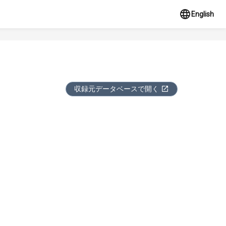
English
収録元データベースで開く