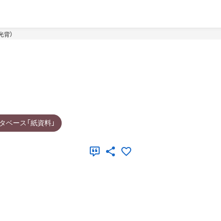
光背）
タベース「紙資料」