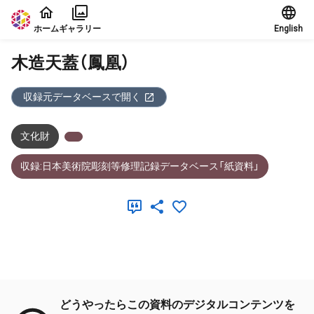
本文に飛ぶ
ホーム
ギャラリー
English
木造天蓋（鳳凰）
収録元データベースで開く
文化財
収録:日本美術院彫刻等修理記録データベース「紙資料」
メタデータ
どうやったらこの資料のデジタルコンテンツを