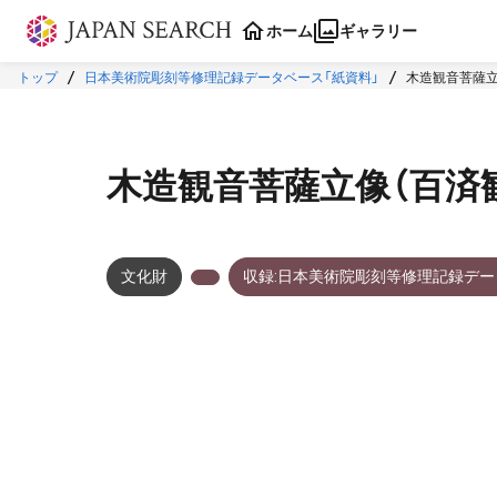
本文に飛ぶ
ホーム
ギャラリー
トップ
日本美術院彫刻等修理記録データベース「紙資料」
木造観音菩薩立
木造観音菩薩立像（百済
文化財
収録:日本美術院彫刻等修理記録デー
メタデータ