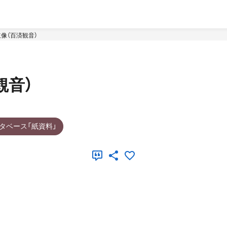
像（百済観音）
観音）
タベース「紙資料」