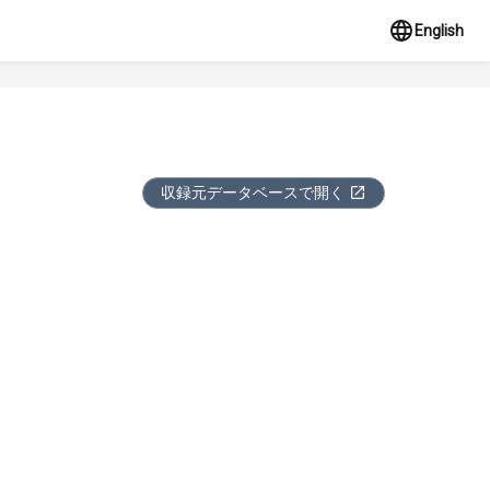
English
収録元データベースで開く