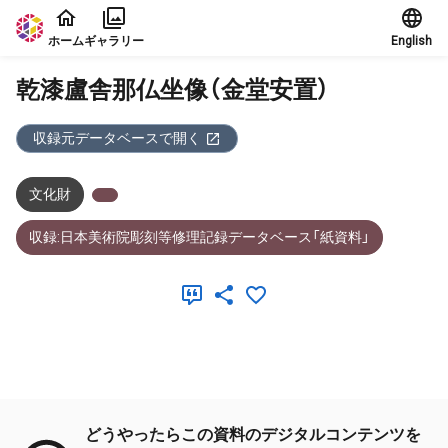
本文に飛ぶ
ホーム
ギャラリー
English
乾漆盧舎那仏坐像（金堂安置）
収録元データベースで開く
文化財
収録:日本美術院彫刻等修理記録データベース「紙資料」
メタデータ
どうやったらこの資料のデジタルコンテンツを