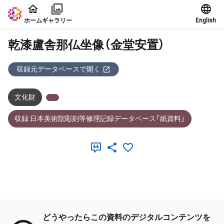
本文に飛ぶ
ホーム
ギャラリー
English
乾漆盧舎那仏坐像（金堂安置）
収録元データベースで開く
文化財
収録:日本美術院彫刻等修理記録データベース「紙資料」
メタデータ
どうやったらこの資料のデジタルコンテンツを