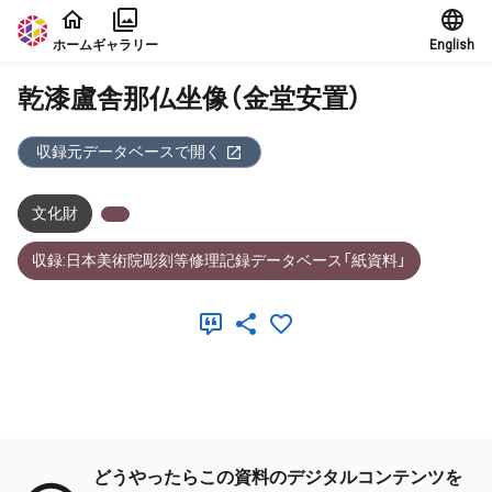
本文に飛ぶ
ホーム
ギャラリー
English
乾漆盧舎那仏坐像（金堂安置）
収録元データベースで開く
文化財
収録:日本美術院彫刻等修理記録データベース「紙資料」
メタデータ
どうやったらこの資料のデジタルコンテンツを