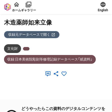
本文に飛ぶ
ホーム
ギャラリー
English
木造薬師如来立像
収録元データベースで開く
文化財
収録:日本美術院彫刻等修理記録データベース「紙資料」
メタデータ
どうやったらこの資料のデジタルコンテンツを