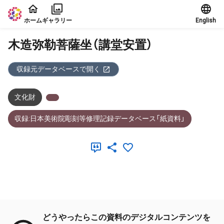
本文に飛ぶ
ホーム
ギャラリー
English
木造弥勒菩薩坐（講堂安置）
収録元データベースで開く
文化財
収録:日本美術院彫刻等修理記録データベース「紙資料」
メタデータ
どうやったらこの資料のデジタルコンテンツを