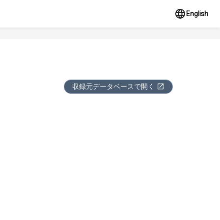
English
収録元データベースで開く