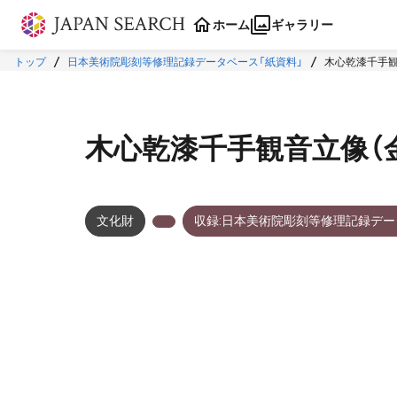
本文に飛ぶ
ホーム
ギャラリー
トップ
日本美術院彫刻等修理記録データベース「紙資料」
木心乾漆千手観
木心乾漆千手観音立像（
文化財
収録:日本美術院彫刻等修理記録デー
メタデータ