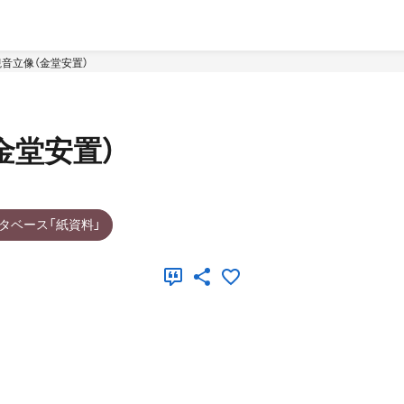
音立像（金堂安置）
金堂安置）
タベース「紙資料」