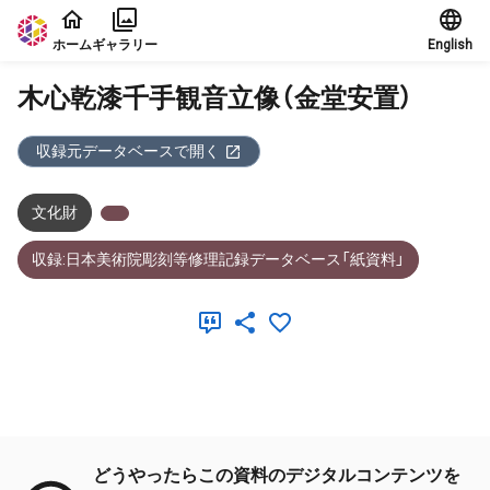
本文に飛ぶ
ホーム
ギャラリー
English
木心乾漆千手観音立像（金堂安置）
収録元データベースで開く
文化財
収録:日本美術院彫刻等修理記録データベース「紙資料」
メタデータ
どうやったらこの資料のデジタルコンテンツを