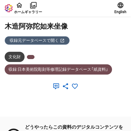
本文に飛ぶ
ホーム
ギャラリー
English
木造阿弥陀如来坐像
収録元データベースで開く
文化財
収録:日本美術院彫刻等修理記録データベース「紙資料」
メタデータ
どうやったらこの資料のデジタルコンテンツを