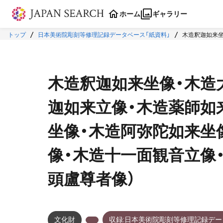
本文に飛ぶ
ホーム
ギャラリー
トップ
日本美術院彫刻等修理記録データベース「紙資料」
木造釈迦如来坐
面観音立像・木造十一面観音立像・木造雨宝童子立像・木造僧形坐像（伝賓頭盧尊者
木造釈迦如来坐像・木造
迦如来立像・木造薬師如
坐像・木造阿弥陀如来坐
像・木造十一面観音立像
頭盧尊者像）
文化財
収録:日本美術院彫刻等修理記録デー