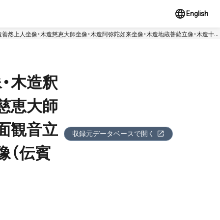
English
造善然上人坐像・木造慈恵大師坐像・木造阿弥陀如来坐像・木造地蔵菩薩立像・木造十一
・木造釈
慈恵大師
面観音立
収録元データベースで開く
像（伝賓