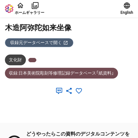
本文に飛ぶ
ホーム
ギャラリー
English
木造阿弥陀如来坐像
収録元データベースで開く
文化財
収録:日本美術院彫刻等修理記録データベース「紙資料」
メタデータ
どうやったらこの資料のデジタルコンテンツを