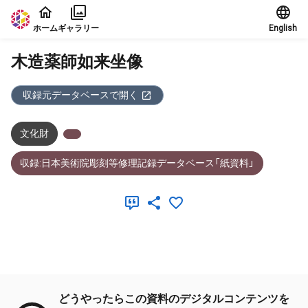
本文に飛ぶ
ホーム
ギャラリー
English
木造薬師如来坐像
収録元データベースで開く
文化財
収録:日本美術院彫刻等修理記録データベース「紙資料」
メタデータ
どうやったらこの資料のデジタルコンテンツを