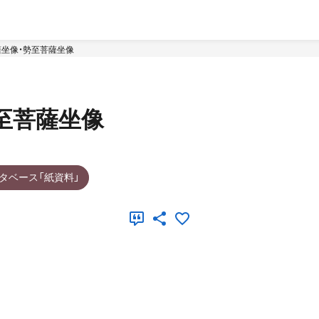
坐像・勢至菩薩坐像
至菩薩坐像
タベース「紙資料」