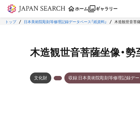
本文に飛ぶ
ホーム
ギャラリー
トップ
日本美術院彫刻等修理記録データベース「紙資料」
木造観世音菩薩
木造観世音菩薩坐像・勢
文化財
収録:日本美術院彫刻等修理記録デー
メタデータ