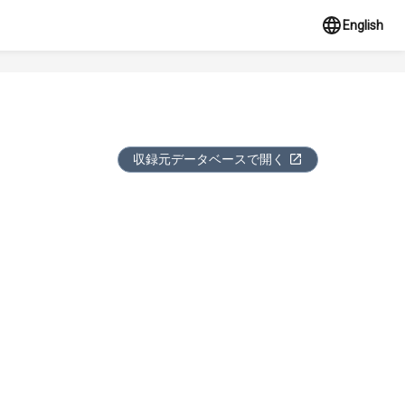
English
収録元データベースで開く