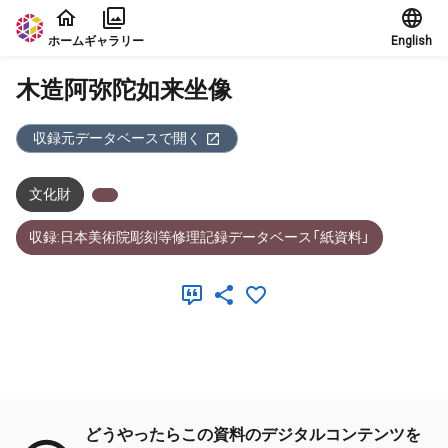
本文に飛ぶ
ホーム
ギャラリー
English
木造阿弥陀如来坐像
収録元データベースで開く
文化財
収録:日本美術院彫刻等修理記録データベース「紙資料」
メタデータ
どうやったらこの資料のデジタルコンテンツを