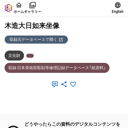
本文に飛ぶ
ホーム
ギャラリー
English
木造大日如来坐像
収録元データベースで開く
文化財
収録:日本美術院彫刻等修理記録データベース「紙資料」
メタデータ
どうやったらこの資料のデジタルコンテンツを