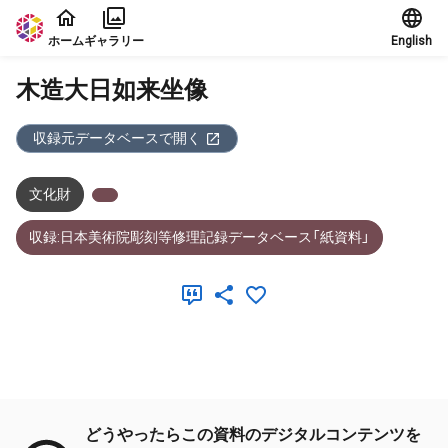
本文に飛ぶ
ホーム
ギャラリー
English
木造大日如来坐像
収録元データベースで開く
文化財
収録:日本美術院彫刻等修理記録データベース「紙資料」
メタデータ
どうやったらこの資料のデジタルコンテンツを