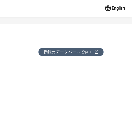
English
収録元データベースで開く