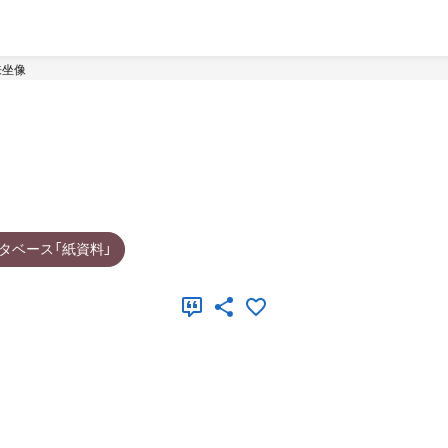
来坐像
タベース「紙資料」