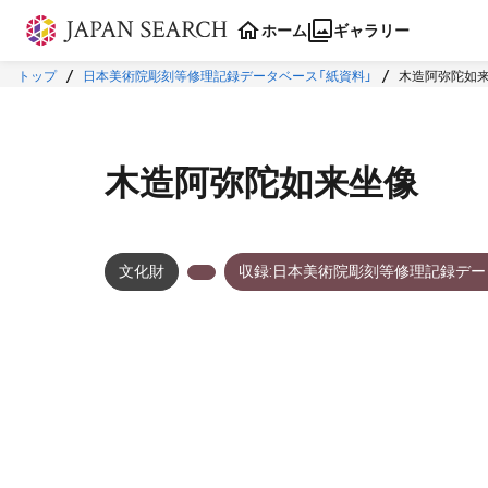
本文に飛ぶ
ホーム
ギャラリー
トップ
日本美術院彫刻等修理記録データベース「紙資料」
木造阿弥陀如
木造阿弥陀如来坐像
文化財
収録:日本美術院彫刻等修理記録デー
メタデータ