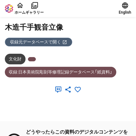
本文に飛ぶ
ホーム
ギャラリー
English
木造千手観音立像
収録元データベースで開く
文化財
収録:日本美術院彫刻等修理記録データベース「紙資料」
メタデータ
どうやったらこの資料のデジタルコンテンツを