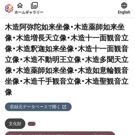
本文に飛ぶ
ホーム
ギャラリー
English
木造阿弥陀如来坐像・木造薬師如来坐
像・木造増長天立像・木造十一面観音立
像・木造釈迦如来坐像・木造十一面観音
立像・木造不動明王立像・木造多聞天立
像・木造薬師如来坐像・木造如意輪観音
坐像・木造千手観音立像・木造聖観音立
像
収録元データベースで開く
文化財