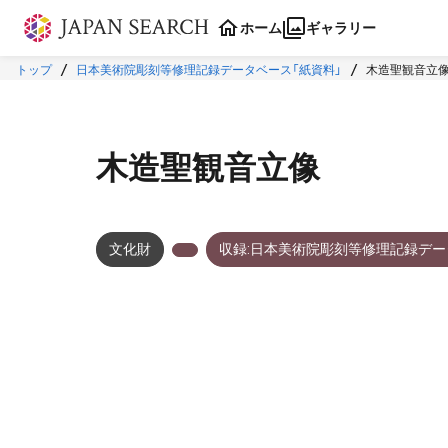
本文に飛ぶ
ホーム
ギャラリー
トップ
日本美術院彫刻等修理記録データベース「紙資料」
木造聖観音立
木造聖観音立像
文化財
収録:日本美術院彫刻等修理記録デー
メタデータ