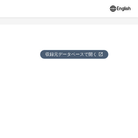
English
収録元データベースで開く