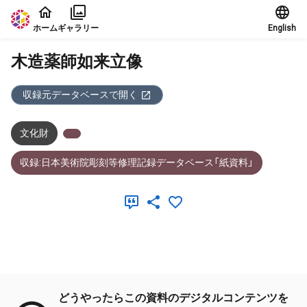
本文に飛ぶ
ホーム
ギャラリー
English
木造薬師如来立像
収録元データベースで開く
文化財
収録:日本美術院彫刻等修理記録データベース「紙資料」
メタデータ
どうやったらこの資料のデジタルコンテンツを