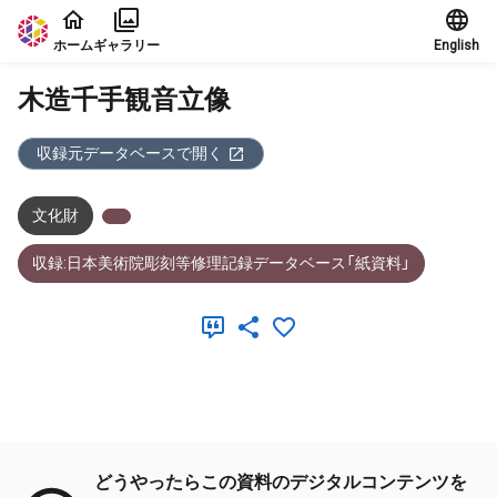
本文に飛ぶ
ホーム
ギャラリー
English
木造千手観音立像
収録元データベースで開く
文化財
収録:日本美術院彫刻等修理記録データベース「紙資料」
メタデータ
どうやったらこの資料のデジタルコンテンツを