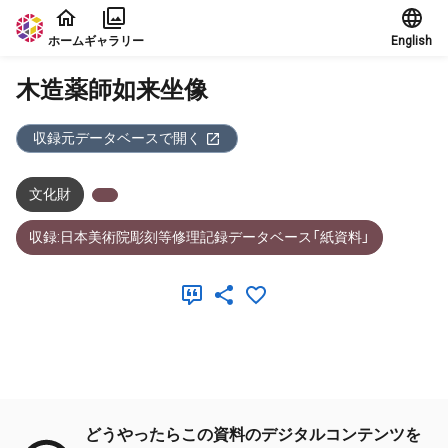
本文に飛ぶ
ホーム
ギャラリー
English
木造薬師如来坐像
収録元データベースで開く
文化財
収録:日本美術院彫刻等修理記録データベース「紙資料」
メタデータ
どうやったらこの資料のデジタルコンテンツを