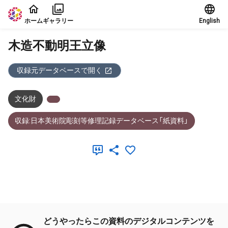
本文に飛ぶ
ホーム
ギャラリー
English
木造不動明王立像
収録元データベースで開く
文化財
収録:日本美術院彫刻等修理記録データベース「紙資料」
メタデータ
どうやったらこの資料のデジタルコンテンツを