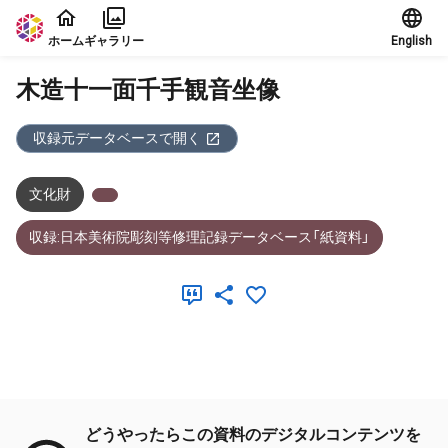
本文に飛ぶ
ホーム
ギャラリー
English
木造十一面千手観音坐像
収録元データベースで開く
文化財
収録:日本美術院彫刻等修理記録データベース「紙資料」
メタデータ
どうやったらこの資料のデジタルコンテンツを