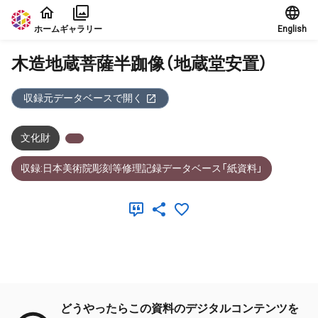
本文に飛ぶ
ホーム
ギャラリー
English
木造地蔵菩薩半跏像（地蔵堂安置）
収録元データベースで開く
文化財
収録:日本美術院彫刻等修理記録データベース「紙資料」
メタデータ
どうやったらこの資料のデジタルコンテンツを