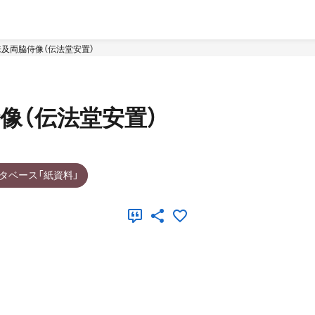
及両脇侍像（伝法堂安置）
像（伝法堂安置）
タベース「紙資料」