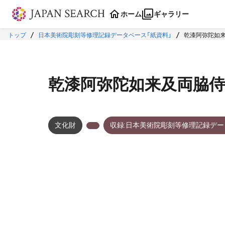
本文に飛ぶ
ホーム
ギャラリー
トップ
日本美術院彫刻等修理記録データベース「紙資料」
乾漆阿弥陀如来
乾漆阿弥陀如来及両脇侍
文化財
収録:日本美術院彫刻等修理記録デー
メタデータ