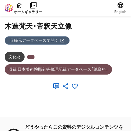
本文に飛ぶ
ホーム
ギャラリー
English
木造梵天・帝釈天立像
収録元データベースで開く
文化財
収録:日本美術院彫刻等修理記録データベース「紙資料」
メタデータ
どうやったらこの資料のデジタルコンテンツを