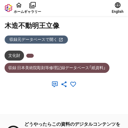
本文に飛ぶ
ホーム
ギャラリー
English
木造不動明王立像
収録元データベースで開く
文化財
収録:日本美術院彫刻等修理記録データベース「紙資料」
メタデータ
どうやったらこの資料のデジタルコンテンツを