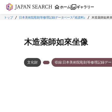
本文に飛ぶ
ホーム
ギャラリー
トップ
日本美術院彫刻等修理記録データベース「紙資料」
木造薬師如來
木造薬師如來坐像
文化財
収録:日本美術院彫刻等修理記録デー
メタデータ