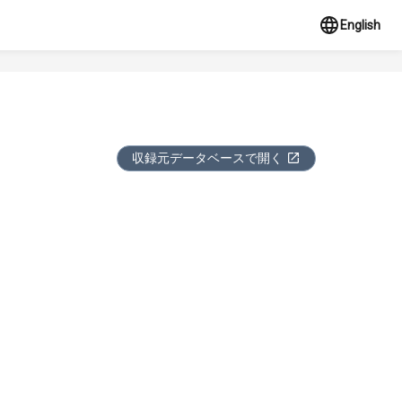
English
収録元データベースで開く