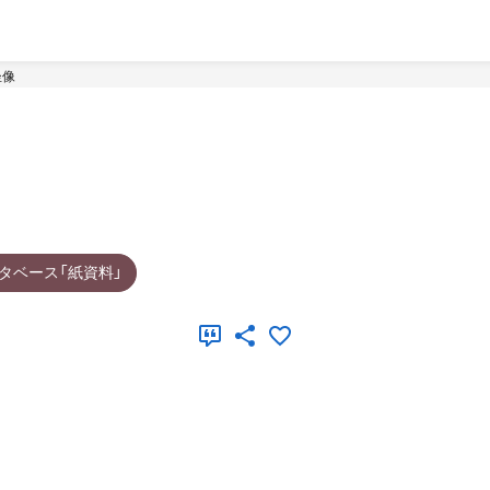
坐像
タベース「紙資料」